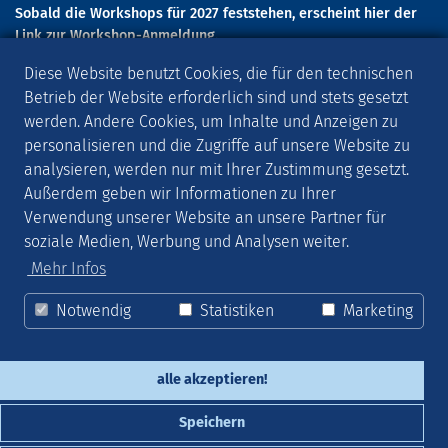
Sobald die Workshops für 2027 feststehen, erscheint hier der
Link zur Workshop-Anmeldung.
SCHORNDORFER GITARRENTAGE 2027
Diese Website benutzt Cookies, die für den technischen
Betrieb der Website erforderlich sind und stets gesetzt
Die Schorndorfer Gitarrentage 2027 finden vom 6. Mai - 9. Mai
werden. Andere Cookies, um Inhalte und Anzeigen zu
2027 statt.
personalisieren und die Zugriffe auf unsere Website zu
AKTUELLES
analysieren, werden nur mit Ihrer Zustimmung gesetzt.
Außerdem geben wir Informationen zu Ihrer
Melde Dich zu unserer
MUSIKPOST
an, die Dich rund um die
Verwendung unserer Website an unsere Partner für
Gitarrentage und über weitere Musikveranstaltungen informiert.
soziale Medien, Werbung und Analysen weiter.
SOCIAL MEDIA
Mehr Infos
Folge uns auf
FACEBOOK
,
INSTAGRAM
und
YOUTUBE
!
Notwendig
Statistiken
Marketing
alle akzeptieren!
Kontakt
Impressum
Datenschutzerklärung
Speichern