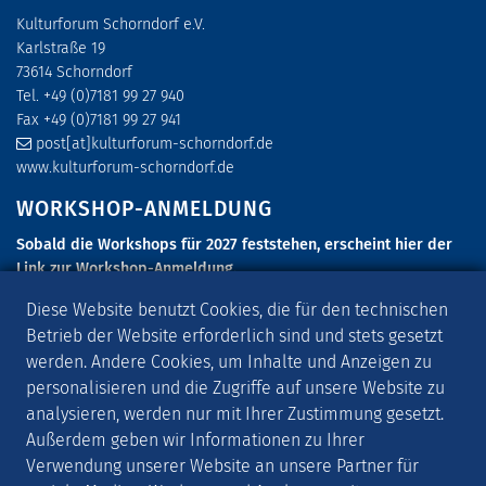
Kulturforum Schorndorf e.V.
Karlstraße 19
73614 Schorndorf
Tel. +49 (0)7181 99 27 940
Fax +49 (0)7181 99 27 941
post[at]kulturforum-schorndorf.de
www.kulturforum-schorndorf.de
WORKSHOP-ANMELDUNG
Sobald die Workshops für 2027 feststehen, erscheint hier der
Link zur Workshop-Anmeldung.
SCHORNDORFER GITARRENTAGE 2027
Diese Website benutzt Cookies, die für den technischen
Betrieb der Website erforderlich sind und stets gesetzt
Die Schorndorfer Gitarrentage 2027 finden vom 6. Mai - 9. Mai
werden. Andere Cookies, um Inhalte und Anzeigen zu
2027 statt.
personalisieren und die Zugriffe auf unsere Website zu
AKTUELLES
analysieren, werden nur mit Ihrer Zustimmung gesetzt.
Außerdem geben wir Informationen zu Ihrer
Melde Dich zu unserer
MUSIKPOST
an, die Dich rund um die
Verwendung unserer Website an unsere Partner für
Gitarrentage und über weitere Musikveranstaltungen informiert.