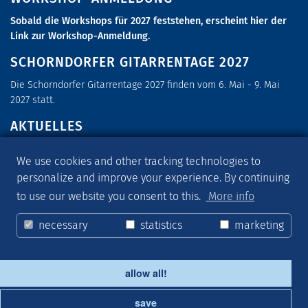
Sobald die Workshops für 2027 feststehen, erscheint hier der
Link zur Workshop-Anmeldung.
SCHORNDORFER GITARRENTAGE 2027
Die Schorndorfer Gitarrentage 2027 finden vom 6. Mai - 9. Mai
2027 statt.
AKTUELLES
Melde Dich zu unserer
MUSIKPOST
an, die Dich rund um die
We use cookies and other tracking technologies to
Gitarrentage und über weitere Musikveranstaltungen informiert.
personalize and improve your experience. By continuing
SOCIAL MEDIA
to use our website you consent to this.
More info
Folge uns auf
FACEBOOK
,
INSTAGRAM
und
YOUTUBE
!
necessary
statistics
marketing
allow all!
Contact
Imprint
Data protection
save