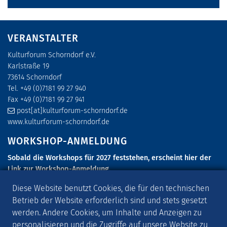
VERANSTALTER
Kulturforum Schorndorf e.V.
Karlstraße 19
73614 Schorndorf
Tel. +49 (0)7181 99 27 940
Fax +49 (0)7181 99 27 941
post[at]kulturforum-schorndorf.de
www.kulturforum-schorndorf.de
WORKSHOP-ANMELDUNG
Sobald die Workshops für 2027 feststehen, erscheint hier der
Link zur Workshop-Anmeldung.
SCHORNDORFER GITARRENTAGE 2027
Diese Website benutzt Cookies, die für den technischen
Betrieb der Website erforderlich sind und stets gesetzt
Die Schorndorfer Gitarrentage 2027 finden vom 6. Mai - 9. Mai
werden. Andere Cookies, um Inhalte und Anzeigen zu
2027 statt.
personalisieren und die Zugriffe auf unsere Website zu