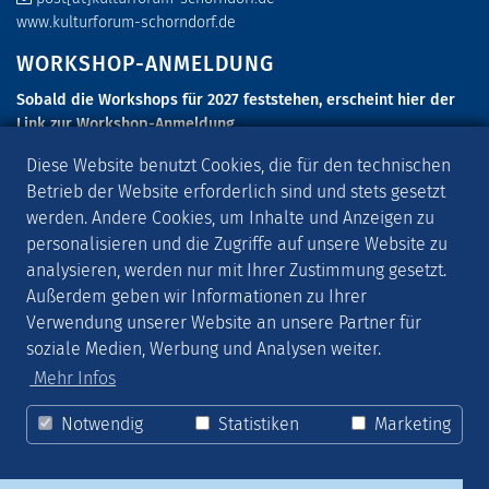
www.kulturforum-schorndorf.de
WORKSHOP-ANMELDUNG
Sobald die Workshops für 2027 feststehen, erscheint hier der
Link zur Workshop-Anmeldung.
SCHORNDORFER GITARRENTAGE 2027
Diese Website benutzt Cookies, die für den technischen
Betrieb der Website erforderlich sind und stets gesetzt
Die Schorndorfer Gitarrentage 2027 finden vom 6. Mai - 9. Mai
werden. Andere Cookies, um Inhalte und Anzeigen zu
2027 statt.
personalisieren und die Zugriffe auf unsere Website zu
AKTUELLES
analysieren, werden nur mit Ihrer Zustimmung gesetzt.
Außerdem geben wir Informationen zu Ihrer
Melde Dich zu unserer
MUSIKPOST
an, die Dich rund um die
Verwendung unserer Website an unsere Partner für
Gitarrentage und über weitere Musikveranstaltungen informiert.
soziale Medien, Werbung und Analysen weiter.
SOCIAL MEDIA
Mehr Infos
Folge uns auf
FACEBOOK
,
INSTAGRAM
und
YOUTUBE
!
Notwendig
Statistiken
Marketing