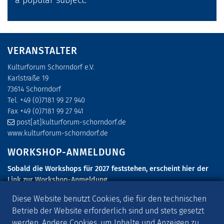
VERANSTALTER
Kulturforum Schorndorf e.V.
Karlstraße 19
73614 Schorndorf
Tel. +49 (0)7181 99 27 940
Fax +49 (0)7181 99 27 941
post[at]kulturforum-schorndorf.de
www.kulturforum-schorndorf.de
WORKSHOP-ANMELDUNG
Sobald die Workshops für 2027 feststehen, erscheint hier der
Link zur Workshop-Anmeldung.
SCHORNDORFER GITARRENTAGE 2027
Diese Website benutzt Cookies, die für den technischen
Betrieb der Website erforderlich sind und stets gesetzt
Die Schorndorfer Gitarrentage 2027 finden vom 6. Mai - 9. Mai
werden. Andere Cookies, um Inhalte und Anzeigen zu